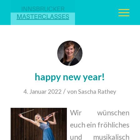
happy new year!
/
4. Januar 2022
von
Sascha Rathey
W
ir wünschen
euch ein fröhliches
und musikalisch